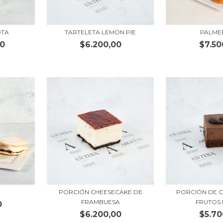
OTA
TARTELETA LEMON PIE
PALME
00
$6.200,00
$7.50
PORCIÓN CHEESECAKE DE
PORCIÓN DE 
FRAMBUESA
FRUTOS
0
$6.200,00
$5.70